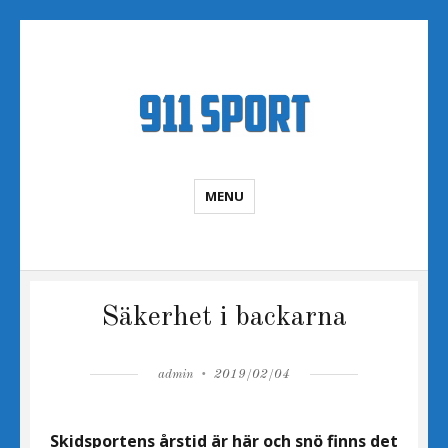
Sportnyheter
MENU
Säkerhet i backarna
Author
Posted
admin
2019/02/04
on
Skidsportens årstid är här och snö finns det