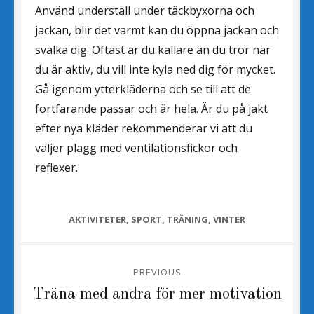
Använd underställ under täckbyxorna och
jackan, blir det varmt kan du öppna jackan och
svalka dig. Oftast är du kallare än du tror när
du är aktiv, du vill inte kyla ned dig för mycket.
Gå igenom ytterkläderna och se till att de
fortfarande passar och är hela. Är du på jakt
efter nya kläder rekommenderar vi att du
väljer plagg med ventilationsfickor och
reflexer.
CATEGORIES
AKTIVITETER
,
SPORT
,
TRÄNING
,
VINTER
Inläggsnavigering
PREVIOUS
Previous
Träna med andra för mer motivation
post: