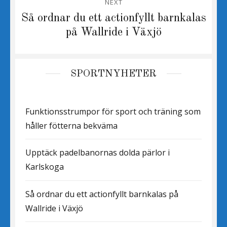
NEXT
Next
Så ordnar du ett actionfyllt barnkalas
post:
på Wallride i Växjö
SPORTNYHETER
Funktionsstrumpor för sport och träning som
håller fötterna bekväma
Upptäck padelbanornas dolda pärlor i
Karlskoga
Så ordnar du ett actionfyllt barnkalas på
Wallride i Växjö