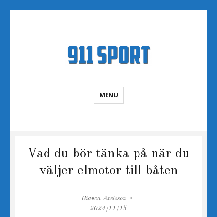
Sportnyheter
MENU
Vad du bör tänka på när du
väljer elmotor till båten
Author
Posted
Bianca Axelsson
on
2024/11/15