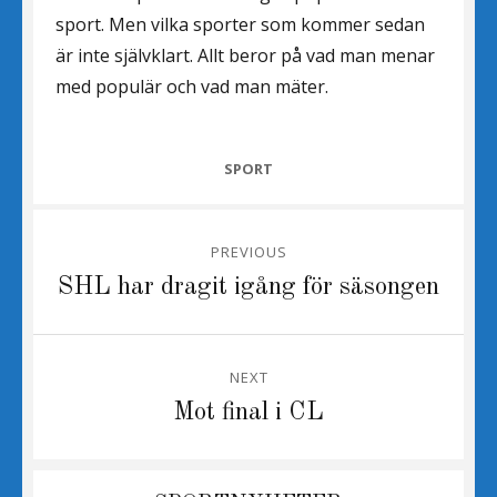
sport. Men vilka sporter som kommer sedan
är inte självklart. Allt beror på vad man menar
med populär och vad man mäter.
CATEGORIES
SPORT
Inläggsnavigering
PREVIOUS
Previous
SHL har dragit igång för säsongen
post:
NEXT
Next
Mot final i CL
post: