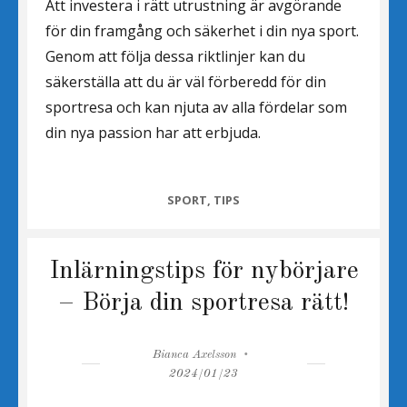
Att investera i rätt utrustning är avgörande
för din framgång och säkerhet i din nya sport.
Genom att följa dessa riktlinjer kan du
säkerställa att du är väl förberedd för din
sportresa och kan njuta av alla fördelar som
din nya passion har att erbjuda.
CATEGORIES
SPORT
,
TIPS
Inlärningstips för nybörjare
– Börja din sportresa rätt!
Author
Posted
Bianca Axelsson
on
2024/01/23