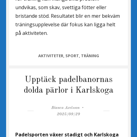
undvikas, som skav, svettiga fötter eller
bristande stöd. Resultatet blir en mer bekväm
träningsupplevelse där fokus kan ligga helt
på aktiviteten.
CATEGORIES
AKTIVITETER
,
SPORT
,
TRÄNING
Upptäck padelbanornas
dolda pärlor i Karlskoga
Author
Posted
Bianca Axelsson
on
2025/09/29
Padelsporten växer stadigt och Karlskoga