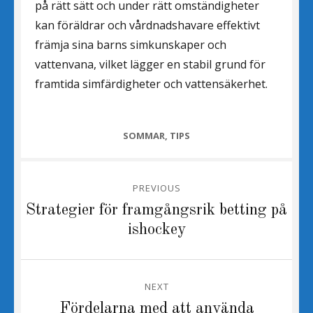
på rätt sätt och under rätt omständigheter
kan föräldrar och vårdnadshavare effektivt
främja sina barns simkunskaper och
vattenvana, vilket lägger en stabil grund för
framtida simfärdigheter och vattensäkerhet.
CATEGORIES
SOMMAR
,
TIPS
Inläggsnavigering
PREVIOUS
Previous
Strategier för framgångsrik betting på
post:
ishockey
NEXT
Next
Fördelarna med att använda