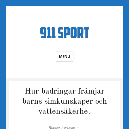
Sportnyheter
MENU
Hur badringar främjar
barns simkunskaper och
vattensäkerhet
Author
Posted
Bianca Axelsson