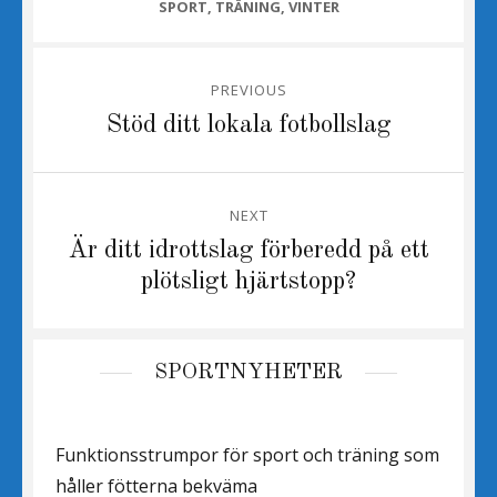
CATEGORIES
SPORT
,
TRÄNING
,
VINTER
Inläggsnavigering
PREVIOUS
Previous
Stöd ditt lokala fotbollslag
post:
NEXT
Next
Är ditt idrottslag förberedd på ett
post:
plötsligt hjärtstopp?
SPORTNYHETER
Funktionsstrumpor för sport och träning som
håller fötterna bekväma