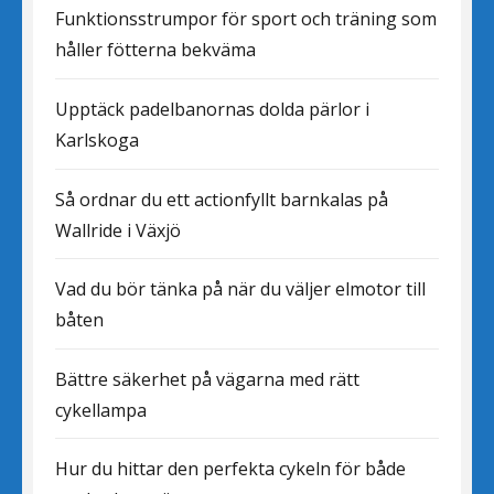
Funktionsstrumpor för sport och träning som
håller fötterna bekväma
Upptäck padelbanornas dolda pärlor i
Karlskoga
Så ordnar du ett actionfyllt barnkalas på
Wallride i Växjö
Vad du bör tänka på när du väljer elmotor till
båten
Bättre säkerhet på vägarna med rätt
cykellampa
Hur du hittar den perfekta cykeln för både