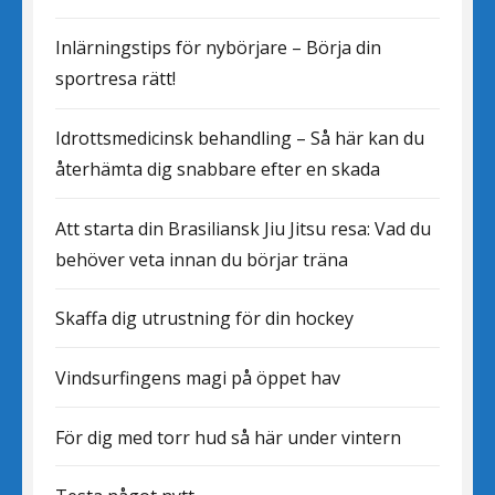
Inlärningstips för nybörjare – Börja din
sportresa rätt!
Idrottsmedicinsk behandling – Så här kan du
återhämta dig snabbare efter en skada
Att starta din Brasiliansk Jiu Jitsu resa: Vad du
behöver veta innan du börjar träna
Skaffa dig utrustning för din hockey
Vindsurfingens magi på öppet hav
För dig med torr hud så här under vintern