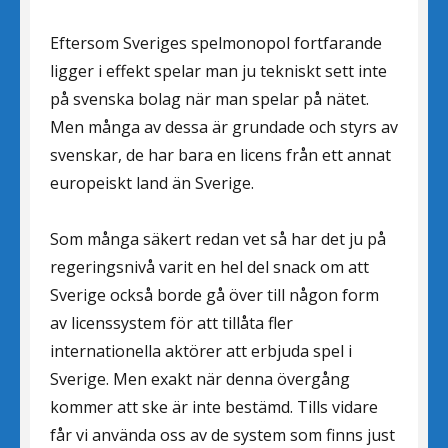
Eftersom Sveriges spelmonopol fortfarande
ligger i effekt spelar man ju tekniskt sett inte
på svenska bolag när man spelar på nätet.
Men många av dessa är grundade och styrs av
svenskar, de har bara en licens från ett annat
europeiskt land än Sverige.
Som många säkert redan vet så har det ju på
regeringsnivå varit en hel del snack om att
Sverige också borde gå över till någon form
av licenssystem för att tillåta fler
internationella aktörer att erbjuda spel i
Sverige. Men exakt när denna övergång
kommer att ske är inte bestämd. Tills vidare
får vi använda oss av de system som finns just