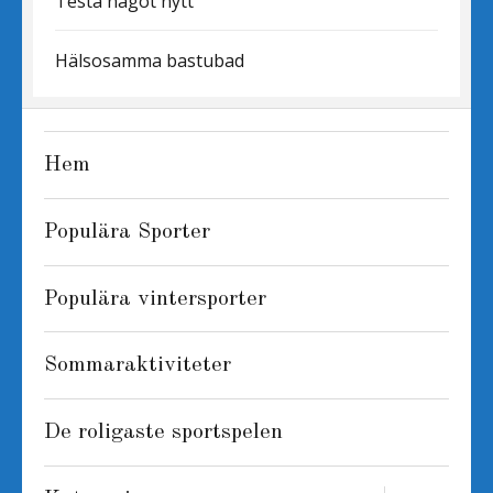
Testa något nytt
Hälsosamma bastubad
Hem
Populära Sporter
Populära vintersporter
Sommaraktiviteter
De roligaste sportspelen