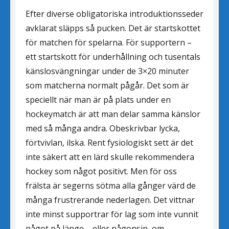
Efter diverse obligatoriska introduktionsseder
avklarat släpps så pucken. Det är startskottet
för matchen för spelarna. För supportern –
ett startskott för underhållning och tusentals
känslosvängningar under de 3×20 minuter
som matcherna normalt pågår. Det som är
speciellt när man är på plats under en
hockeymatch är att man delar samma känslor
med så många andra. Obeskrivbar lycka,
förtvivlan, ilska. Rent fysiologiskt sett är det
inte säkert att en lärd skulle rekommendera
hockey som något positivt. Men för oss
frälsta är segerns sötma alla gånger värd de
många frustrerande nederlagen. Det vittnar
inte minst supportrar för lag som inte vunnit
något på länge – eller någonsin, om.